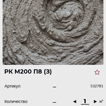
РК М200 П8 (З)
Артикул
532781
Количество
м³