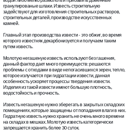
гранулированые шлаки. Известь строительную
задействуют для изготовления строительных растворов,
строительных деталей, производстве искусственных
камней.
Главный этап производства извести - это обжиг, во время
которого известняк декарбонизуется и получаем таким
путем известь.
Молотую негашеную известь используют без гашения,
данный фактор дает много преимуществ: решаются
проблемы с отходами в виде непогасившихся зерен, тепло,
которое излучается при гидратации извести, данная
особенность ускоряет процессы твердения извести.
Изделия из такой извести имеют большую плотность,
водостойкость и прочность.
Известь негашеную нужно зберегать в закрытых складских
помещениях, которые защищены от попадания влаги в них.
Гидратную известь нужно хранить не очень много времени
на складах в мешках. Молотую известь категорически
запрещается хранить более 30 суток.