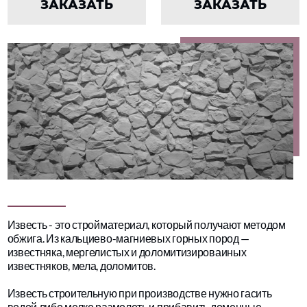
ЗАКАЗАТЬ
ЗАКАЗАТЬ
Известь - это стройматериал, который получают методом
обжига. Из кальциево-магниевых горных пород —
известняка, мергелистых и доломитизироваиных
известняков, мела, доломитов.
Известь строительную при производстве нужно гасить
водой либо мелко размолоть и прибавить доменные