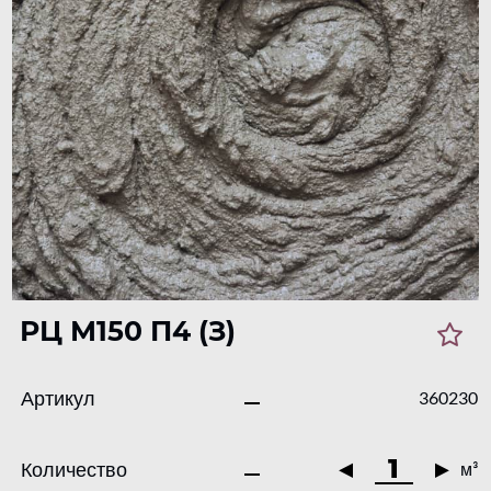
РЦ М150 П4 (З)
Артикул
360230
Количество
м³