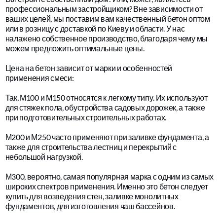
профессиональным застройщиком? Вне зависимости от
ваших целей, мы поставим вам качественный бетон оптом
или в розницу с доставкой по Киеву и области. У нас
налажено собственное производство, благодаря чему мы
можем предложить оптимальные цены.
Цена на бетон зависит от марки и особенностей
применения смеси:
Так, М100 и М150 относятся к легкому типу. Их используют
для стяжек пола, обустройства садовых дорожек, а также
при подготовительных строительных работах.
М200 и М250 часто применяют при заливке фундамента, а
также для строительства лестниц и перекрытий с
небольшой нагрузкой.
М300, вероятно, самая популярная марка с одним из самых
широких спектров применения. Именно это бетон следует
купить для возведения стен, заливке монолитных
фундаментов, для изготовления чаш бассейнов.