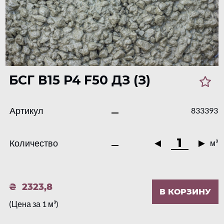
БСГ В15 Р4 F50 ДЗ (З)
Артикул
833393
Количество
м³
2323,8
В КОРЗИНУ
(Цена за 1 м³)