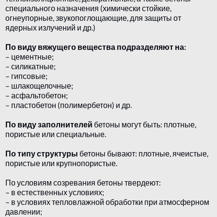
специального назначения (химически стойкие,
огнеупорные, звукопоглощающие, для защиты от
ядерных излучений и др.)
По виду вяжущего вещества подразделяют на:
– цементные;
– силикатные;
– гипсовые;
– шлакощелочные;
– асфальтобетон;
– пластобетон (полимербетон) и др.
По виду заполнителей
бетоны могут быть: плотные,
пористые или специальные.
По типу структуры
бетоны бывают: плотные, ячеистые,
пористые или крупнопористые.
По условиям созревания бетоны твердеют:
– в естественных условиях;
– в условиях тепловлажной обработки при атмосферном
давлении;