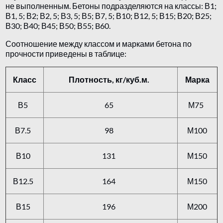
не выполненным. Бетоны подразделяются на классы: В1;
В1, 5; В2; В2, 5; В3, 5; В5; В7, 5; В10; В12, 5; В15; В20; В25;
В30; В40; В45; В50; В55; B60.
Соотношение между классом и марками бетона по
прочности приведены в таблице:
Класс
Плотность, кг/куб.м.
Марка
В5
65
М75
В7.5
98
М100
В10
131
М150
В12.5
164
М150
В15
196
М200