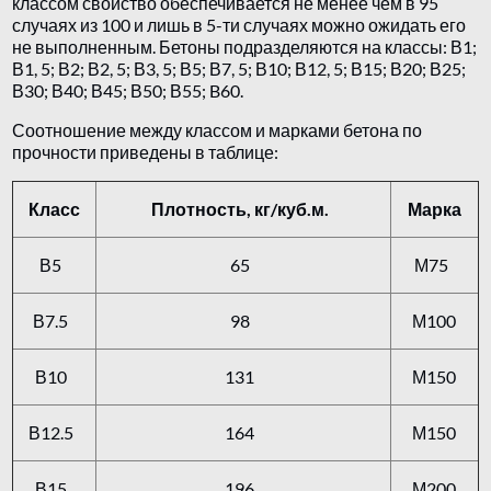
классом свойство обеспечивается не менее чем в 95
случаях из 100 и лишь в 5-ти случаях можно ожидать его
не выполненным. Бетоны подразделяются на классы: В1;
В1, 5; В2; В2, 5; В3, 5; В5; В7, 5; В10; В12, 5; В15; В20; В25;
В30; В40; В45; В50; В55; B60.
Соотношение между классом и марками бетона по
прочности приведены в таблице:
Класс
Плотность, кг/куб.м.
Марка
В5
65
М75
В7.5
98
М100
В10
131
М150
В12.5
164
М150
В15
196
М200