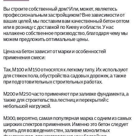
Вы строите собственный дом? Или, может, являетесь
профессиональным застройщиком? Вне зависимости от
ваших целей, мы поставим вам качественный бетон оптом
или в розницу с доставкой по Киеву и области. У нас
налажено собственное производство, благодаря чему мы
можем предложить оптимальные цены.
Цена на бетон зависит от марки и особенностей
применения смеси:
Так, М100 и М150 относятся к легкому типу. Их используют
для стяжек пола, обустройства садовых дорожек, а также
при подготовительных строительных работах.
М200 и М250 часто применяют при заливке фундамента, а
также для строительства лестниц и перекрытий с
небольшой нагрузкой.
М300, вероятно, самая популярная марка с одним из самых
широких спектров применения. Именно это бетон следует
купить для возведения стен, заливке монолитных