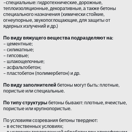
–специальные: гидротехнические, дорожные,
теплоизоляционные, декоративные, а также бетоны
специального назначения (химически стойкие,
огнеупорные, звукопоглощающие, для защиты от
ядерных излучений и др.)
По виду вяжущего вещества подразделяют на:
– цементные;
– силикатные;
– гипсовые;
– шлакощелочные;
– асфальтобетон;
– пластобетон (полимербетон) и др.
По виду заполнителей
бетоны могут быть: плотные,
пористые или специальные.
По типу структуры
бетоны бывают: плотные, ячеистые,
пористые или крупнопористые.
По условиям созревания бетоны твердеют:
– в естественных условиях;
– в условиях тепловлажной обработки при атмосферном