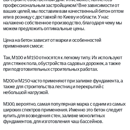
профессиональным застройщиком? Вне зависимости от
ваших целей, мы поставим вам качественный бетон оптом
или в розницу с доставкой по Киеву и области. У нас
налажено собственное производство, благодаря чему мы
можем предложить оптимальные цены.
Цена на бетон зависит от марки и особенностей
применения смеси:
Так, М100 и М150 относятся к легкому типу. Их используют
для стяжек пола, обустройства садовых дорожек, а также
при подготовительных строительных работах.
М200 и М250 часто применяют при заливке фундамента, а
также для строительства лестниц и перекрытий с
небольшой нагрузкой.
М300, вероятно, самая популярная марка с одним из самых
широких спектров применения. Именно это бетон следует
купить для возведения стен, заливке монолитных
фундаментов, для изготовления чаш бассейнов.