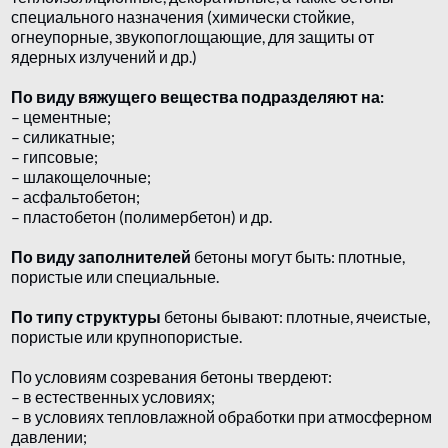
специального назначения (химически стойкие,
огнеупорные, звукопоглощающие, для защиты от
ядерных излучений и др.)
По виду вяжущего вещества подразделяют на:
– цементные;
– силикатные;
– гипсовые;
– шлакощелочные;
– асфальтобетон;
– пластобетон (полимербетон) и др.
По виду заполнителей
бетоны могут быть: плотные,
пористые или специальные.
По типу структуры
бетоны бывают: плотные, ячеистые,
пористые или крупнопористые.
По условиям созревания бетоны твердеют:
– в естественных условиях;
– в условиях тепловлажной обработки при атмосферном
давлении;