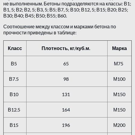
не выполненным. Бетоны подразделяются на классы: В1;
В1, 5; В2; В2, 5; В3, 5; В5; В7, 5; В10; В12, 5; В15; В20; В25;
В30; В40; В45; В50; В55; B60.
Соотношение между классом и марками бетона по
прочности приведены в таблице:
Класс
Плотность, кг/куб.м.
Марка
В5
65
М75
В7.5
98
М100
В10
131
М150
В12.5
164
М150
В15
196
М200